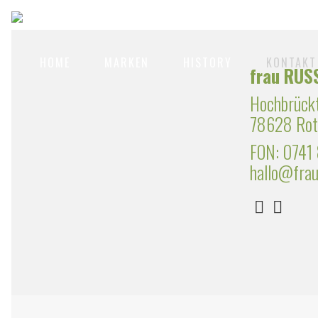
HOME
MARKEN
HISTORY
KONTAKT
frau RUS
Hochbrück
78628 Rot
FON: 0741
hallo@frau